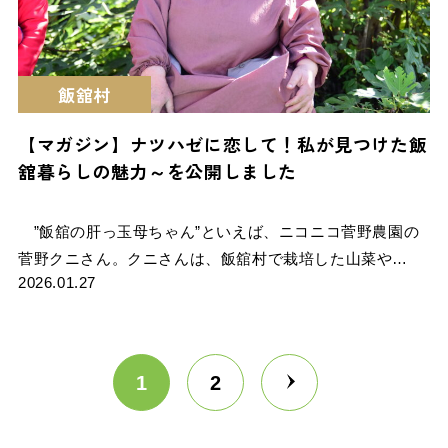
飯舘村
【マガジン】ナツハゼに恋して！私が見つけた飯
舘暮らしの魅力～を公開しました
”飯舘の肝っ玉母ちゃん”といえば、ニコニコ菅野農園の
菅野クニさん。クニさんは、飯舘村で栽培した山菜や…
2026.01.27
投
1
2
稿
の