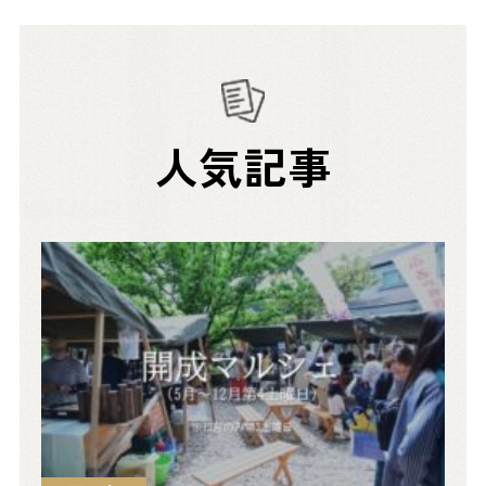
ペ
ー
ジ
送
人気記事
り