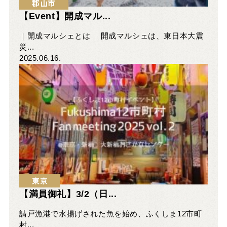
郡山市
【Event】開成マル...
｜開成マルシェとは 開成マルシェは、東日本大震
災...
2025.06.16.
東京
【満員御礼】3/2（日...
請戸漁港で水揚げされた魚を始め、ふくしま12市町
村...