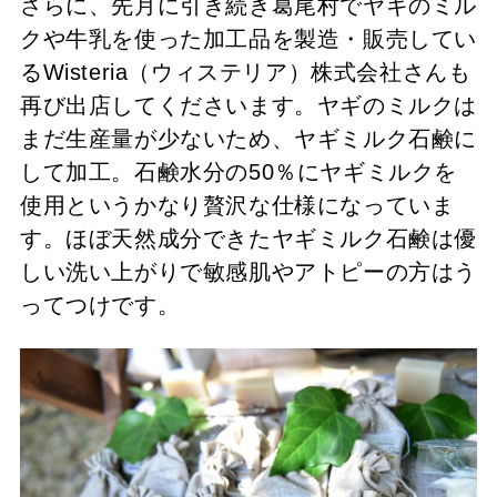
さらに、先月に引き続き葛尾村でヤギのミル
クや牛乳を使った加工品を製造・販売してい
る
Wisteria（ウィステリア）株式会社
さんも
再び出店してくださいます。ヤギのミルクは
まだ生産量が少ないため、ヤギミルク石鹸に
して加工。石鹸水分の50％にヤギミルクを
使用というかなり贅沢な仕様になっていま
す。ほぼ天然成分できたヤギミルク石鹸は優
しい洗い上がりで敏感肌やアトピーの方はう
ってつけです。